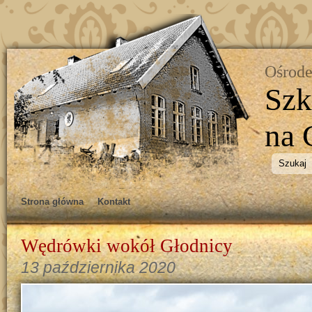
Ośrode
Szk
na 
Strona główna
Kontakt
Wędrówki wokół Głodnicy
13 października 2020