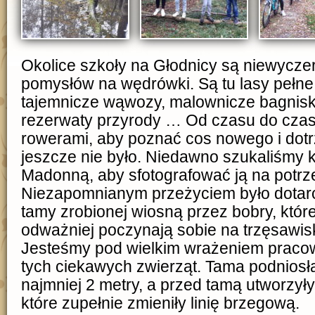
Okolice szkoły na Głodnicy są niewycz
pomysłów na wędrówki. Są tu lasy pełne
tajemnicze wąwozy, malownicze bagniska,
rezerwaty przyrody … Od czasu do czas
rowerami, aby poznać cos nowego i dotr
jeszcze nie było. Niedawno szukaliśmy 
Madonną, aby sfotografować ją na potrz
Niezapomnianym przeżyciem było dotarc
tamy zrobionej wiosną przez bobry, które 
odważniej poczynają sobie na trzęsawis
Jesteśmy pod wielkim wrażeniem pracow
tych ciekawych zwierząt. Tama podniosł
najmniej 2 metry, a przed tamą utworzyły 
które zupełnie zmieniły linię brzegową.