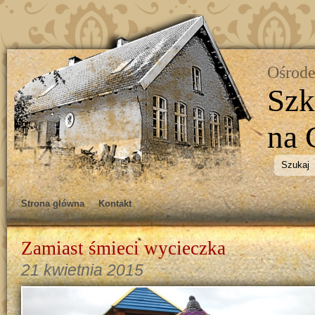
Ośrode
Szk
na 
Strona główna
Kontakt
Zamiast śmieci wycieczka
21 kwietnia 2015