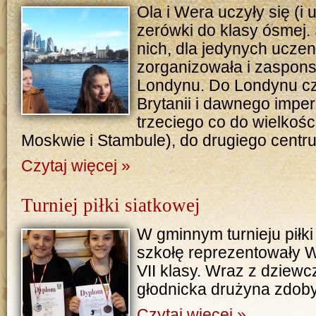
Ola i Wera uczyły się (i 
zerówki do klasy ósmej.
nich, dla jedynych uczen
zorganizowała i zaspon
Londynu. Do Londynu czyl
Brytanii i dawnego imper
trzeciego co do wielkośc
Moskwie i Stambule), do drugiego centr
Czytaj więcej »
Turniej piłki siatkowej
W gminnym turnieju piłki
szkołę reprezentowały We
VII klasy. Wraz z dziewc
głodnicka drużyna zdobył
Czytaj więcej »