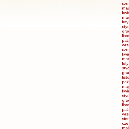
cze
maj
kwi
mar
lut
sty
gru
lis
paź
wrz
cze
kwi
mar
lut
sty
gru
lis
paź
maj
kwi
sty
gru
lis
paź
wrz
sie
cze
maj