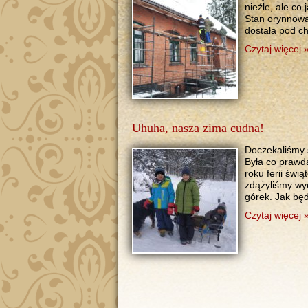
nieźle, ale co
Stan orynnowa
dostała pod c
Czytaj więcej 
Uhuha, nasza zima cudna!
Doczekaliśmy si
Była co prawd
roku ferii świ
zdążyliśmy wyc
górek. Jak bę
Czytaj więcej 