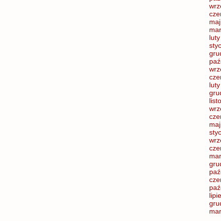
wrz
cze
maj
mar
lut
sty
gru
paź
wrz
cze
lut
gru
lis
wrz
cze
maj
sty
wrz
cze
mar
gru
paź
cze
paź
lip
gru
mar