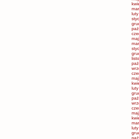
kwi
mar
lut
sty
gru
paź
cze
maj
mar
sty
gru
lis
paź
wrz
cze
maj
kwi
lut
gru
paź
wrz
cze
maj
kwi
mar
lut
gru
paź