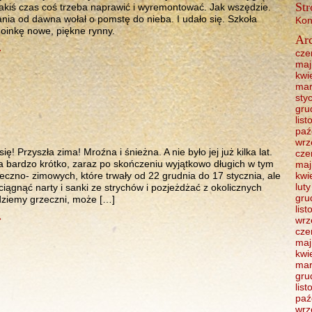
Str
 jakiś czas coś trzeba naprawić i wyremontować. Jak wszędzie.
nia od dawna wołał o pomstę do nieba. I udało się. Szkoła
Kon
hoinkę nowe, piękne rynny.
Ar
»
cze
maj
kwi
mar
sty
gru
lis
paź
wrz
ę! Przyszła zima! Mroźna i śnieżna. A nie było jej już kilka lat.
cze
a bardzo krótko, zaraz po skończeniu wyjątkowo długich w tym
maj
ąteczno- zimowych, które trwały od 22 grudnia do 17 stycznia, ale
kwi
lut
iągnąć narty i sanki ze strychów i pozjeżdżać z okolicznych
gru
dziemy grzeczni, może […]
lis
»
wrz
cze
maj
kwi
mar
gru
lis
paź
wrz