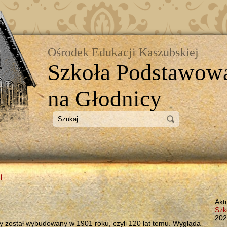
Ośrodek Edukacji Kaszubskiej
Szkoła Podstawow
na Głodnicy
1
Akt
Szk
202
y został wybudowany w 1901 roku, czyli 120 lat temu. Wygląda