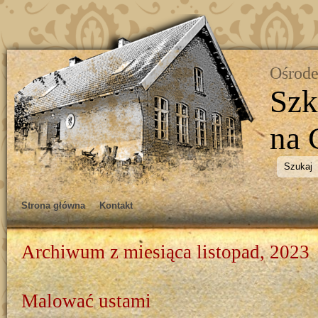
Ośrode
Szk
na 
Strona główna
Kontakt
Archiwum z miesiąca listopad, 2023
Malować ustami