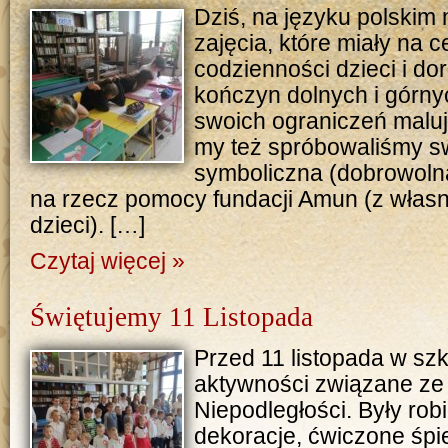
Dziś, na języku polskim 
zajęcia, które miały na 
codzienności dzieci i d
kończyn dolnych i górn
swoich ograniczeń maluj
my też spróbowaliśmy swo
symboliczna (dobrowoln
na rzecz pomocy fundacji Amun (z włas
dzieci). […]
Czytaj więcej »
Świętujemy 11 Listopada
Przed 11 listopada w szk
aktywności związane ze
Niepodległości. Były rob
dekoracje, ćwiczone śpie