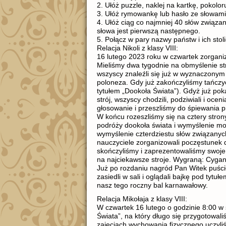
2. Ułóż puzzle, naklej na kartkę, pokolor
3. Ułóż rymowankę lub hasło ze słowami:
4. Ułóż ciąg co najmniej 40 słów związa
słowa jest pierwszą następnego.
5. Połącz w pary nazwy państw i ich stoli
Relacja Nikoli z klasy VIII:
16 lutego 2023 roku w czwartek zorganiz
Mieliśmy dwa tygodnie na obmyślenie st
wszyscy znaleźli się już w wyznaczonym
poloneza. Gdy już zakończyliśmy tańczyć
tytułem „Dookoła Świata”). Gdyż już pok
strój, wszyscy chodzili, podziwiali i oce
głosowanie i przeszliśmy do śpiewania p
W końcu rozeszliśmy się na cztery stron
podróży dookoła świata i wymyślenie mot
wymyślenie czterdziestu słów związanyc
nauczyciele zorganizowali poczęstunek d
skończyliśmy i zaprezentowaliśmy swoje
na najciekawsze stroje. Wygraną: Cygank
Już po rozdaniu nagród Pan Witek puścił
zasiedli w sali i oglądali bajkę pod tyt
nasz tego roczny bal karnawałowy.
Relacja Mikołaja z klasy VIII:
W czwartek 16 lutego o godzinie 8:00 w 
Świata”, na który długo się przygotowa
zajęciach wychowania fizycznego uczyli