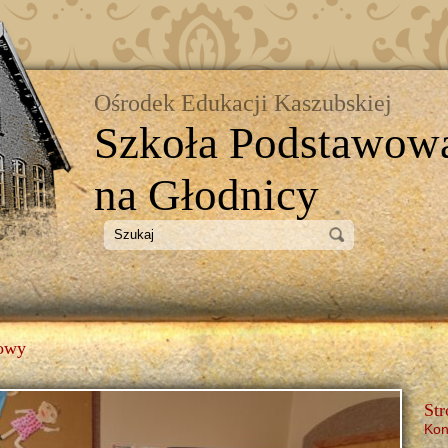
Ośrodek Edukacji Kaszubskiej
Szkoła Podstawow
na Głodnicy
łowy
Str
Kon