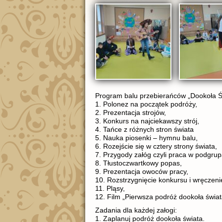
Program balu przebierańców „Dookoła Świ
1. Polonez na początek podróży,
2. Prezentacja strojów,
3. Konkurs na najciekawszy strój,
4. Tańce z różnych stron świata
5. Nauka piosenki – hymnu balu,
6. Rozejście się w cztery strony świata,
7. Przygody załóg czyli praca w podgrup
8. Tłustoczwartkowy popas,
9. Prezentacja owoców pracy,
10. Rozstrzygnięcie konkursu i wręczeni
11. Pląsy,
12. Film „Pierwsza podróż dookoła świat
Zadania dla każdej załogi:
1. Zaplanuj podróż dookoła świata.