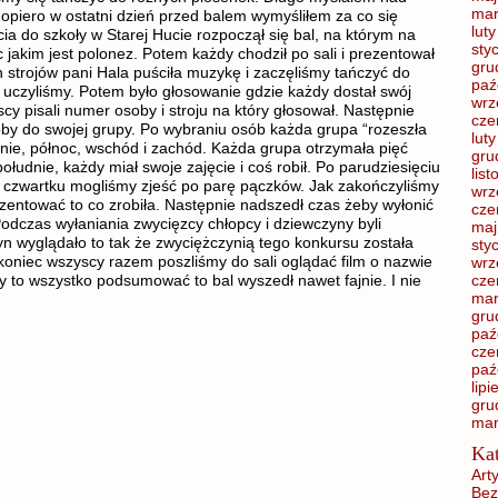
mar
dopiero w ostatni dzień przed balem wymyśliłem za co się
lut
cia do szkoły w Starej Hucie rozpoczął się bal, na którym na
sty
 jakim jest polonez. Potem każdy chodził po sali i prezentował
gru
 strojów pani Hala puściła muzykę i zaczęliśmy tańczyć do
paź
ę uczyliśmy. Potem było głosowanie gdzie każdy dostał swój
wrz
cy pisali numer osoby i stroju na który głosował. Następnie
cze
oby do swojej grupy. Po wybraniu osób każda grupa “rozeszła
lut
udnie, północ, wschód i zachód. Każda grupa otrzymała pięć
gru
udnie, każdy miał swoje zajęcie i coś robił. Po parudziesięciu
lis
go czwartku mogliśmy zjeść po parę pączków. Jak zakończyliśmy
wrz
zentować to co zrobiła. Następnie nadszedł czas żeby wyłonić
cze
Podczas wyłaniania zwycięzcy chłopcy i dziewczyny byli
maj
yn wyglądało to tak że zwyciężczynią tego konkursu została
sty
 koniec wszyscy razem poszliśmy do sali oglądać film o nazwie
wrz
y to wszystko podsumować to bal wyszedł nawet fajnie. I nie
cze
mar
gru
paź
cze
paź
lip
gru
mar
Kat
Art
Bez