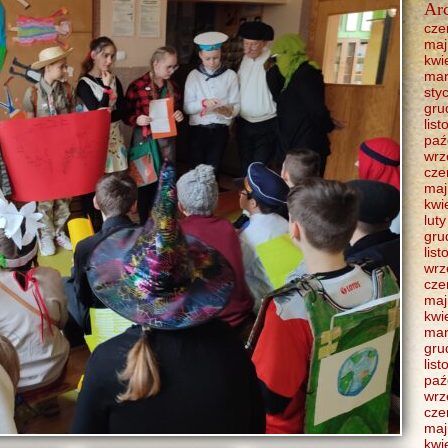
Ar
cze
maj
kwi
mar
sty
gru
lis
paź
wrz
cze
maj
kwi
lut
gru
lis
wrz
cze
maj
kwi
mar
gru
lis
paź
wrz
cze
maj
kwi