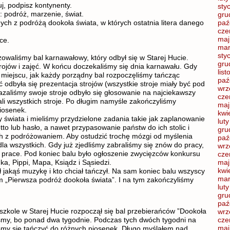
uj, podpisz kontynenty.
sty
 podróż, marzenie, świat.
gru
nych z podróżą dookoła świata, w których ostatnia litera danego
paź
cze
maj
ce.
mar
sty
owaliśmy bal karnawałowy, który odbył się w Starej Hucie.
gru
rojów i zajęć. W końcu doczekaliśmy się dnia karnawału. Gdy
lis
 miejscu, jak każdy porządny bal rozpoczęliśmy tańcząc
paź
 odbyła się prezentacja strojów (wszystkie stroje miały być pod
wrz
azaliśmy swoje stroje odbyło się głosowanie na najciekawszy
cze
niali wszystkich stroje. Po długim namyśle zakończyliśmy
maj
iosenek.
kwi
y świata i mieliśmy przydzielone zadania takie jak zaplanowanie
lut
to lub hasło, a nawet przypasowanie państw do ich stolic i
gru
h z podróżowaniem. Aby ostudzić trochę mózgi od myślenia
paź
la wszystkich. Gdy już zjedliśmy zabraliśmy się znów do pracy,
wrz
 prace. Pod koniec balu było ogłoszenie zwycięzców konkursu
cze
a, Pippi, Mapa, Ksiądz i Sąsiedzi.
maj
kwi
 jakąś muzykę i kto chciał tańczył. Na sam koniec balu wszyscy
mar
ułem „Pierwsza podróż dookoła świata”. I na tym zakończyliśmy
lut
gru
paź
szkole w Starej Hucie rozpoczął się bal przebierańców ”Dookoła
wrz
liśmy, bo ponad dwa tygodnie. Podczas tych dwóch tygodni na
cze
maj
śmy się tańczyć do różnych piosenek. Długo myślałem nad