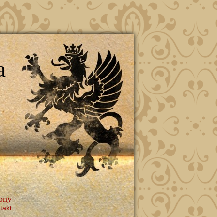
a
ony
takt