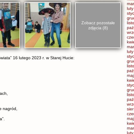
mar
lut
sty
gru
Zobacz pozostałe
lis
paź
zdjęcia (8)
wrz
cze
kwi
mar
lut
sty
ata” 16 lutego 2023 r. w Starej Hucie:
gru
lis
paź
maj
kwi
sty
gru
ach,
lis
paź
wrz
e nagród,
sie
cze
maj
a”.
kwi
mar
lut