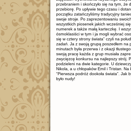
przebraniem i skończyło się na tym, że 
przebiorę. Po upływie tego czasu i dotar
początku zatańczyliśmy tradycyjny taniec
swoje stroje. Po zaprezentowaniu swoich
wszystkich piosenek jakich wcześniej si
numerek a także małą karteczkę. I wszys
ósmoklasiści w tym i ja mogli wybrać os
się w cztery strony świata” czyli na poł
zadań. Ja z swoją grupą poszedłem na poł
minutach była przerwa i z okazji tłuste
swoją pracę każda z grup musiała zapre
zwycięzcę konkursu na najlepszy strój. 
podzieleni na dwie kategorie. U dziewcz
Nikola, a u chłopaków Emil i Tristan. Na
“Pierwsza podróż dookoła świata”. Jak b
było nudy!