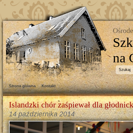
Ośrode
Szk
na 
Strona główna
Kontakt
Islandzki chór zaśpiewał dla głodnick
14 października 2014