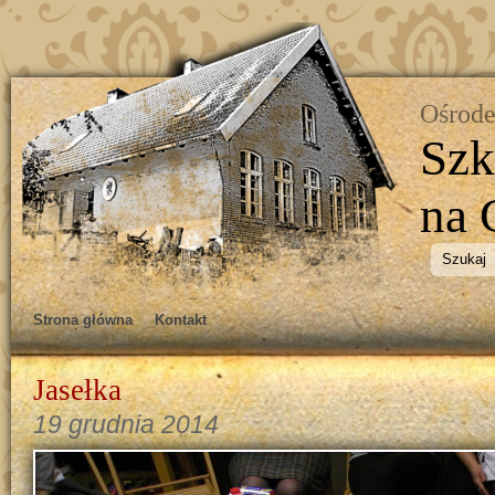
Ośrode
Szk
na 
Strona główna
Kontakt
Jasełka
19 grudnia 2014