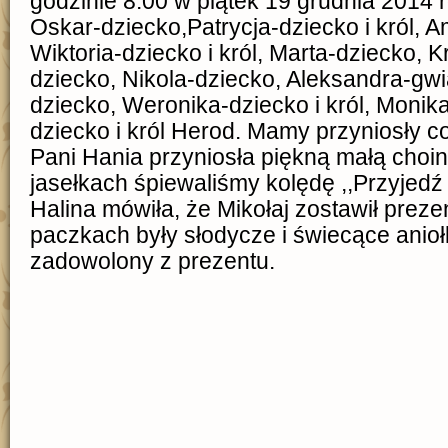
godzinie 8.00 w piątek 19 grudnia 2014 
Oskar-dziecko,Patrycja-dziecko i król, 
Wiktoria-dziecko i król, Marta-dziecko, K
dziecko, Nikola-dziecko, Aleksandra-gwia
dziecko, Weronika-dziecko i król, Monik
dziecko i król Herod. Mamy przyniosły co
Pani Hania przyniosła piękną małą choin
jasełkach śpiewaliśmy kolędę ,,Przyjedź 
Halina mówiła, że Mikołaj zostawił preze
paczkach były słodycze i świecące anioł
zadowolony z prezentu.