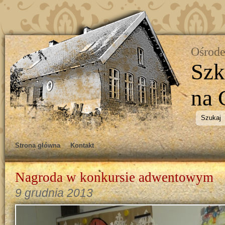
Ośrode
Szk
na 
Strona główna
Kontakt
Nagroda w konkursie adwentowym
9 grudnia 2013