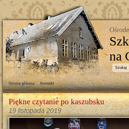
Ośrode
Szk
na 
Strona główna
Kontakt
Piękne czytanie po kaszubsku
19 listopada 2019