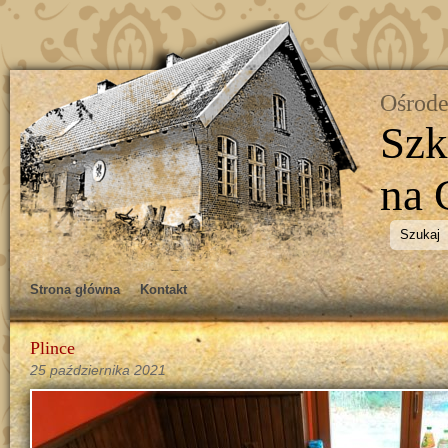
Ośrode
Szk
na 
Strona główna
Kontakt
Plince
25 października 2021