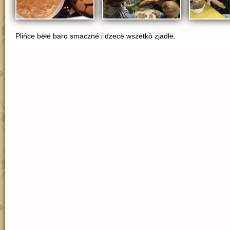
Plińce bëłë baro smaczné i dzecë wszëtkò zjadłë.