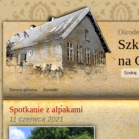
Ośrode
Szk
na 
Strona główna
Kontakt
Spotkanie z alpakami
11 czerwca 2021