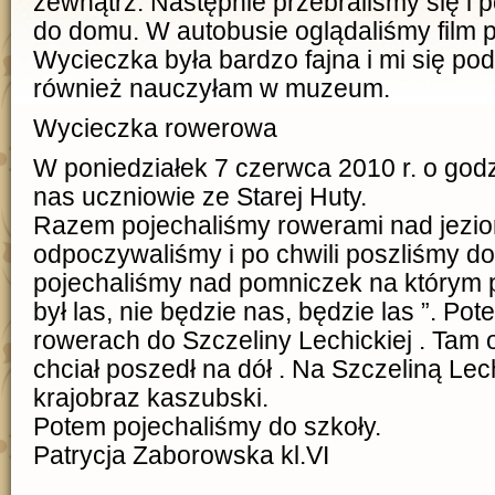
zewnątrz. Następnie przebraliśmy się i
do domu. W autobusie oglądaliśmy film p
Wycieczka była bardzo fajna i mi się po
również nauczyłam w muzeum.
Wycieczka rowerowa
W poniedziałek 7 czerwca 2010 r. o godz
nas uczniowie ze Starej Huty.
Razem pojechaliśmy rowerami nad jezi
odpoczywaliśmy i po chwili poszliśmy do
pojechaliśmy nad pomniczek na którym pi
był las, nie będzie nas, będzie las ”. Po
rowerach do Szczeliny Lechickiej . Tam 
chciał poszedł na dół . Na Szczeliną Lechi
krajobraz kaszubski.
Potem pojechaliśmy do szkoły.
Patrycja Zaborowska kl.VI