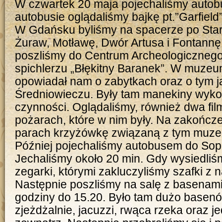
W czwartek 20 maja pojechaliśmy auto
autobusie oglądaliśmy bajkę pt.”Garfield”
W Gdańsku byliśmy na spacerze po Sta
Żuraw, Motławę, Dwór Artusa i Fontannę
poszliśmy do Centrum Archeologicznego
spichlerzu „Błękitny Baranek”.
W muzeum 
opowiadał nam o zabytkach oraz o tym j
Średniowieczu. Były tam manekiny wyko
czynności. Oglądaliśmy, również dwa fil
pożarach, które w nim były. Na zakończ
parach krzyżówkę związaną z tym muz
Później pojechaliśmy autobusem do Sop
Jechaliśmy około 20 min. Gdy wysiedliś
zegarki, którymi zakluczyliśmy szafki z 
Następnie poszliśmy na salę z basenami
godziny do 15.20. Było tam dużo basenó
zjeżdżalnie, jacuzzi, rwąca rzeka oraz 